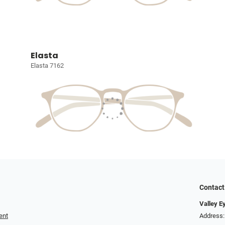
Elasta
Elasta 7162
Contact
Valley E
ent
Address: