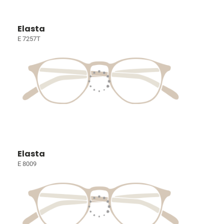
Elasta
E 7257T
Elasta
E 8009