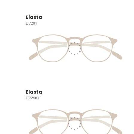
Elasta
E 7201
Elasta
E 7258T