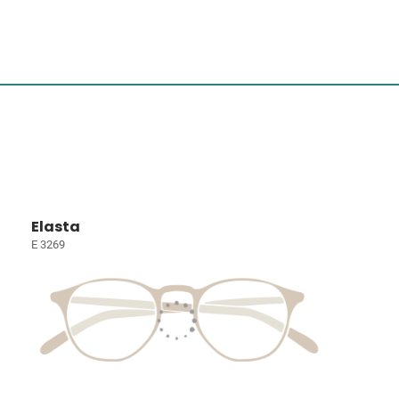
Elasta
E 3269