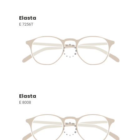
Elasta
E 7256T
Elasta
E 8008